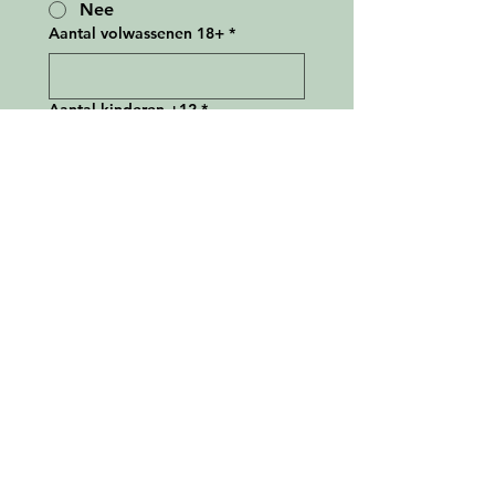
Nee
Aantal volwassenen 18+
*
Aantal kinderen +12
*
Aantal kinderen -12
*
Aantal honden
*
Type kampeermiddel
*
Caravan
Camper
Tent
Daktent