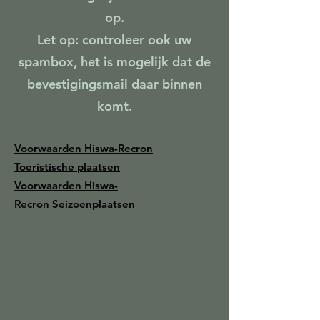
op.
Let op: controleer ook uw
spambox, het is mogelijk dat de
bevestigingsmail daar binnen
komt.
Voorwaarden Hiswa-Recron
Toeristische plaatsen
Voorwaarden
Hiswa-
Recron
Seizoenplaatsen